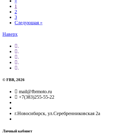
Previous
«
1
2
3
Next
Следующая »
Наверх
.
.
.
.
.
©
FBR
, 2026
mail@fbrmoto.ru
+7(383)255-55-22
г.Новосибирск, ул.Серебренниковская 2а
Личный кабинет