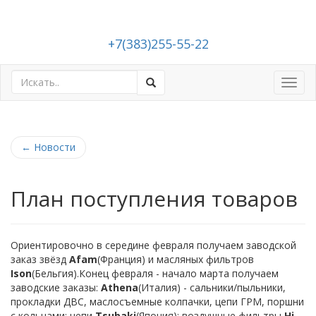
+7(383)255-55-22
Toggl
navig
←
Новости
План поступления товаров
Ориентировочно в середине февраля получаем заводской
заказ звёзд
Afam
(Франция) и масляных фильтров
I
son
(Бельгия).Конец февраля - начало марта получаем
заводские заказы:
Athena
(Италия) - сальники/пыльники,
прокладки ДВС, маслосъемные колпачки, цепи ГРМ, поршни
с кольцами; цепи
Tsubaki
(Япония); воздушные фильтры
Hi-