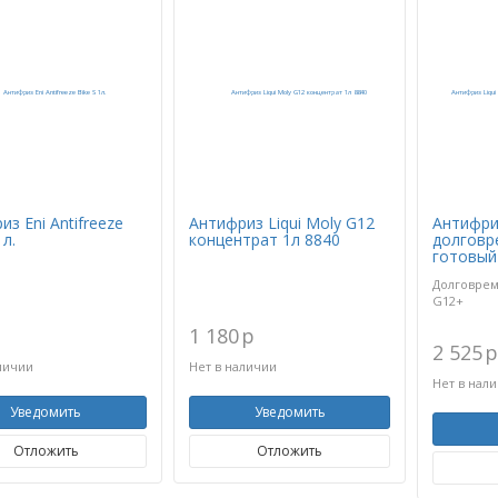
з Eni Antifreeze
Антифриз Liqui Moly G12
Антифриз
1л.
концентрат 1л 8840
долговр
готовый
Долговре
G12+
1 180
p
2 525
личии
Нет в наличии
Нет в нал
Уведомить
Уведомить
Отложить
Отложить