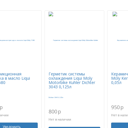
рикционная
Герметик системы
Керамиче
а в масло Liqui
охлаждения Liqui Moly
Moly Ker
580
Motorbike Kuhler Dichter
0,05л
3043 0,125л
p
950
p
800
p
личии
Нет в нал
Нет в наличии
Уведомить