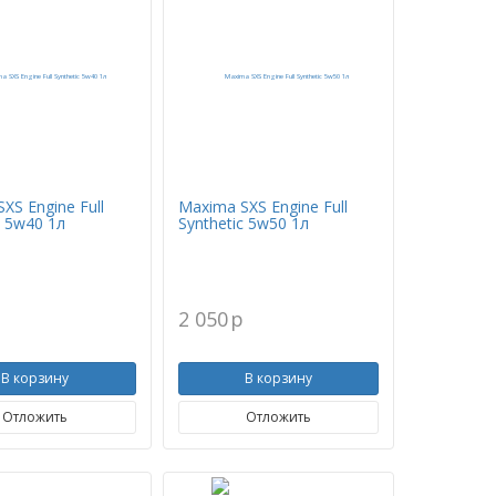
XS Engine Full
Maxima SXS Engine Full
c 5w40 1л
Synthetic 5w50 1л
p
2 050
p
В корзину
В корзину
Отложить
Отложить