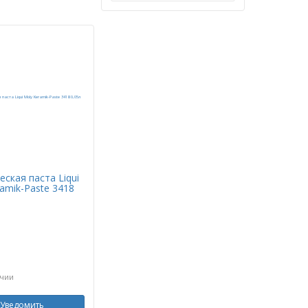
ская паста Liqui
amik-Paste 3418
ичии
Уведомить