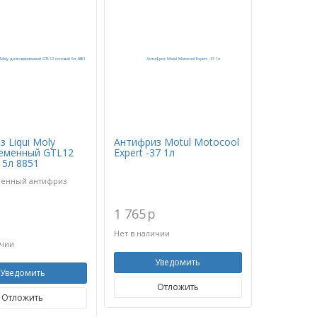
 Liqui Moly
Антифриз Motul Motocool
еменный GTL12
Expert -37 1л
 5л 8851
менный антифриз
1 765
p
p
Нет в наличии
ичии
Уведомить
Уведомить
Отложить
Отложить