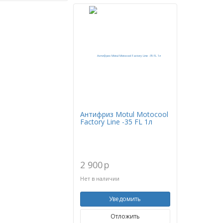
Антифриз Motul Motocool
Factory Line -35 FL 1л
2 900
p
Нет в наличии
Уведомить
Отложить