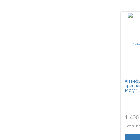
Антиф
присадк
Moly 1
1 400
Нет в на