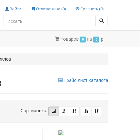
Войти
Отложенные (
0
)
Сравнить (
0
)
товаров
на
p
0
0
иклов
в
Прайс-лист каталога
Сортировка: