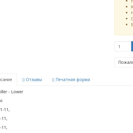
Пожало
сание
Отзывы
Печатная форма
ller - Lower
i
1-11,
-11,
-11,