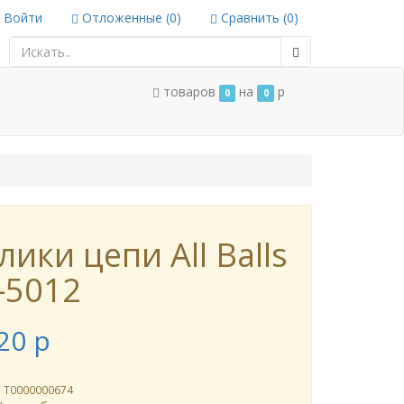
Войти
Отложенные (
0
)
Сравнить (
0
)
товаров
на
p
0
0
лики цепи All Balls
-5012
20
p
л
Т0000000674