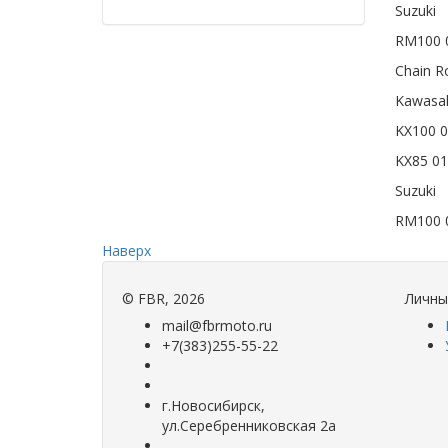
Suzuki
RM100 
Chain Ro
Kawasak
KX100 0
KX85 01
Suzuki
RM100 
Наверх
©
FBR
, 2026
Личны
mail@fbrmoto.ru
+7(383)255-55-22
г.Новосибирск,
ул.Серебренниковская 2а