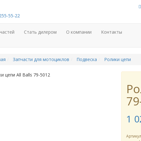
255-55-22
частей
Стать дилером
О компании
Контакты
ная
Запчасти для мотоциклов
Подвеска
Ролики цепи
Ро
79
1 0
Артику