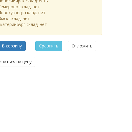
Новосибирск склад:
есть
Кемерово склад:
нет
Новокузнецк склад:
нет
Омск склад:
нет
Екатеринбург склад:
нет
В корзину
Сравнить
Отложить
ваться на цену