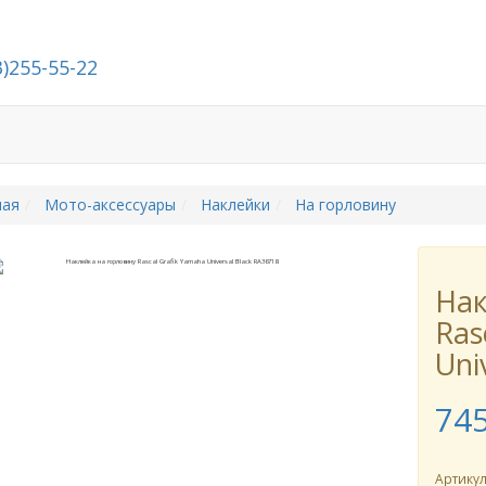
3)255-55-22
Стать дилером
О компании
Контакты
ная
Мото-аксессуары
Наклейки
На горловину
Нак
Ras
Uni
74
Артику