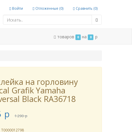
Войти
Отложенные (
0
)
Сравнить (
0
)
товаров
на
p
0
0
лейка на горловину
cal Grafik Yamaha
versal Black RA36718
5
p
1 290
p
л
Т0000012798