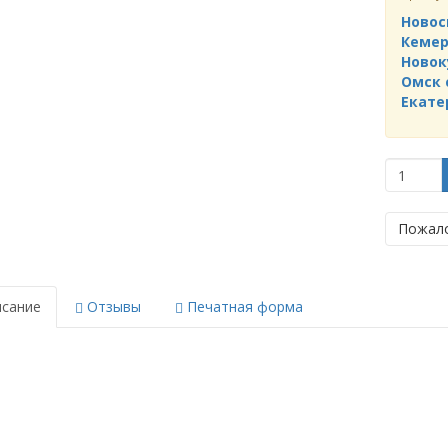
Новос
Кемер
Новок
Омск 
Екате
Пожало
сание
Отзывы
Печатная форма