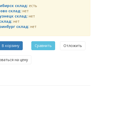
ибирск склад:
есть
ово склад:
нет
узнецк склад:
нет
склад:
нет
ринбург склад:
нет
В корзину
Сравнить
Отложить
ваться на цену