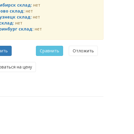
ибирск склад:
нет
ово склад:
нет
узнецк склад:
нет
склад:
нет
ринбург склад:
нет
мить
Сравнить
Отложить
ваться на цену