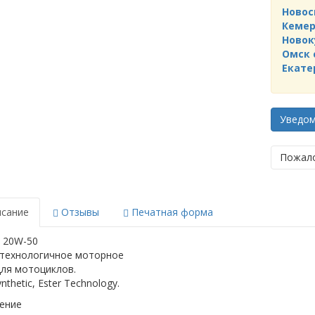
Новос
Кемер
Новок
Омск 
Екате
Уведо
Пожало
сание
Отзывы
Печатная форма
 20W-50
технологичное моторное
для мотоциклов.
nthetic, Ester Technology.
ение