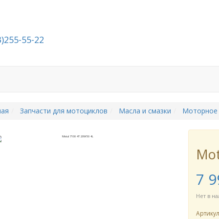
3)255-55-22
Стать дилером
О компании
Контакты
ная
Запчасти для мотоциклов
Масла и смазки
Моторное
Mot
7 9
Нет в н
Артику