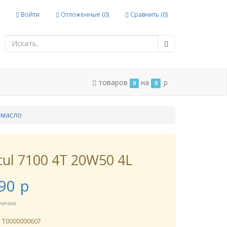
Войти
Отложенные (
0
)
Сравнить (
0
)
товаров
на
p
0
0
 масло
ul 7100 4T 20W50 4L
90
p
аличии
л
Т0000000607