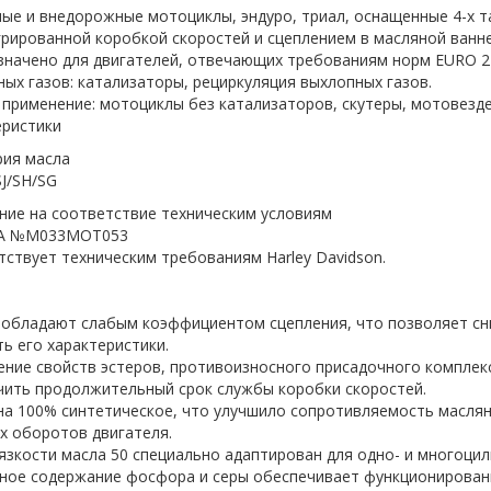
ые и внедорожные мотоциклы, эндуро, триал, оснащенные 4-х т
рированной коробкой скоростей и сцеплением в масляной ванне
значено для двигателей, отвечающих требованиям норм EURO 2
ых газов: катализаторы, рециркуляция выхлопных газов.
применение: мотоциклы без катализаторов, скутеры, мотовезд
еристики
рия масла
SJ/SH/SG
ние на соответствие техническим условиям
MA №M033MOT053
ствует техническим требованиям Harley Davidson.
 обладают слабым коэффициентом сцепления, что позволяет сни
ь его характеристики.
ние свойств эстеров, противоизносного присадочного комплекс
чить продолжительный срок службы коробки скоростей.
а 100% синтетическое, что улучшило сопротивляемость маслян
х оборотов двигателя.
язкости масла 50 специально адаптирован для одно- и многоцил
ное содержание фосфора и серы обеспечивает функционировани