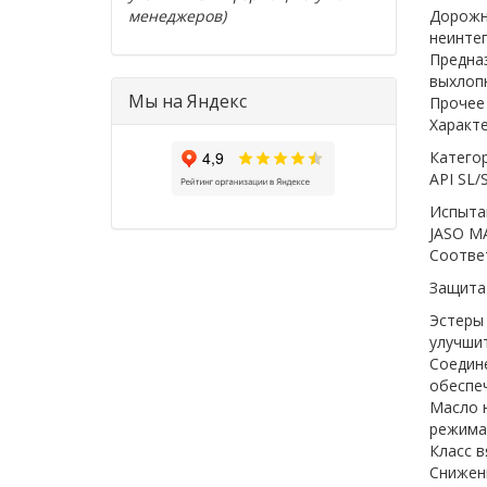
менеджеров)
Дорожн
неинтег
Предна
выхлопн
Мы на Яндекс
Прочее 
Характ
Катего
API SL/
Испыта
JASO 
Соответ
Защита
Эстеры
улучшит
Соедине
обеспе
Масло н
режима
Класс в
Снижен