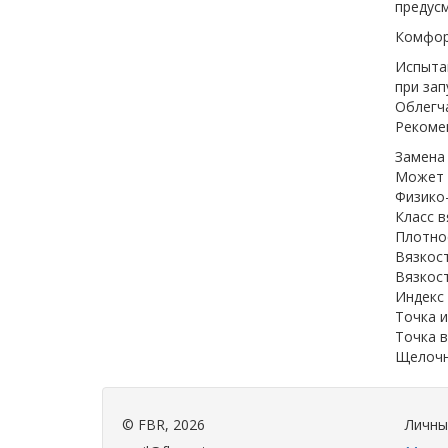
предус
Комфо
Испытан
при зап
Облегч
Рекоме
Замена 
Может 
Физико
Класс в
Плотнос
Вязкост
Вязкост
Индекс 
Точка и
Точка в
Щелочн
©
FBR
, 2026
Личны