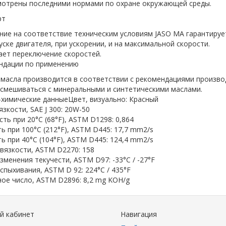
мотрены последними нормами по охране окружающей среды.
рт
ие на соответствие техническим условиям JASO MA гарантируе
уске двигателя, при ускорении, и на максимальной скорости.
ает переключение скоростей.
ндации по применению
масла производится в соответствии с рекомендациями произво
смешиваться с минеральными и синтетическими маслами.
-химические данныеЦвет, визуально: Красный
язкости, SAE J 300: 20W-50
ть при 20°C (68°F), ASTM D1298: 0,864
ь при 100°C (212°F), ASTM D445: 17,7 mm2/s
ь при 40°C (104°F), ASTM D445: 124,4 mm2/s
вязкости, ASTM D2270: 158
зменения текучести, ASTM D97: -33°C / -27°F
спыхивания, ASTM D 92: 224°C / 435°F
ое число, ASTM D2896: 8,2 mg KOH/g
й кабинет
Навигация