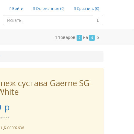
Войти
Отложенные (
0
)
Сравнить (
0
)
товаров
на
p
0
0
т
пеж сустава Gaerne SG-
White
0
p
аличии
л
ЦБ-00007636