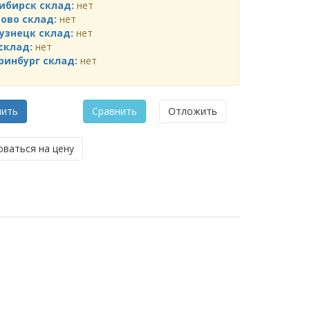
ибирск склад:
нет
ово склад:
нет
узнецк склад:
нет
склад:
нет
ринбург склад:
нет
мить
Сравнить
Отложить
ваться на цену