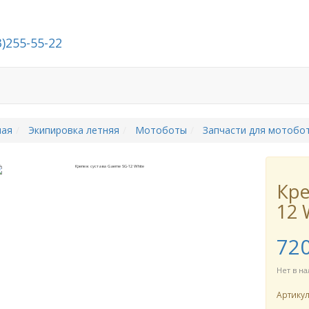
3)255-55-22
Стать дилером
О компании
Контакты
ная
Экипировка летняя
Мотоботы
Запчасти для мотобо
Кре
12 
72
Нет в н
Артику