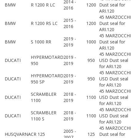
2014 -
BMW
R 1200 R LC
1200
Dust seal for
2016
ARI.120
45 MARZOCCHI
2015 -
BMW
R 1200 RS LC
1200
Dust seal for
2016
ARI.120
45 MARZOCCHI
2019 -
BMW
S 1000 RR
1000
Dust seal for
2019
ARI.120
45 MARZOCCHI
HYPERMOTARD
2019 -
DUCATI
950
USD Dust seal
950
2019
for ARI.120
45 MARZOCCHI
HYPERMOTARD
2019 -
DUCATI
950
USD Dust seal
950 SP
2019
for ARI.120
45 MARZOCCHI
SCRAMBLER
2018 -
DUCATI
1100
USD Dust seal
1100
2019
for ARI.120
45 MARZOCCHI
SCRAMBLER
2018 -
DUCATI
1100
USD Dust seal
1100 S
2019
for ARI.120
45 MARZOCCHI
2005 -
HUSQVARNA
CR 125
125
Dust seal for
2007