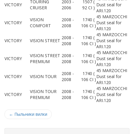
TOURING
2003 -
1507 (
VICTORY
Dust seal for
CRUISER
2006
92 CI )
ARI.120
45 MARZOCCHI
VISION
2008 -
1740 (
VICTORY
Dust seal for
COMFORT
2008
106 CI )
ARI.120
45 MARZOCCHI
2008 -
1740 (
VICTORY
VISION STREET
Dust seal for
2008
106 CI )
ARI.120
45 MARZOCCHI
VISION STREET
2008 -
1740 (
VICTORY
Dust seal for
PREMIUM
2008
106 CI )
ARI.120
45 MARZOCCHI
2008 -
1740 (
VICTORY
VISION TOUR
Dust seal for
2008
106 CI )
ARI.120
45 MARZOCCHI
VISION TOUR
2008 -
1740 (
VICTORY
Dust seal for
PREMIUM
2008
106 CI )
ARI.120
←
Пыльники вилки