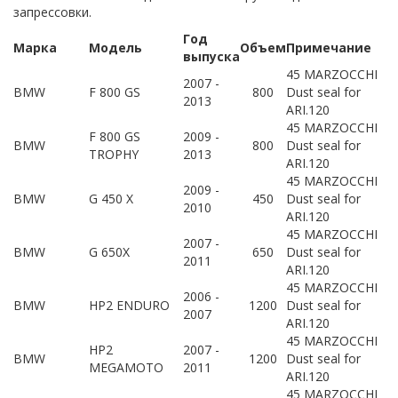
запрессовки.
Год
Марка
Модель
Объем
Примечание
выпуска
45 MARZOCCHI
2007 -
BMW
F 800 GS
800
Dust seal for
2013
ARI.120
45 MARZOCCHI
F 800 GS
2009 -
BMW
800
Dust seal for
TROPHY
2013
ARI.120
45 MARZOCCHI
2009 -
BMW
G 450 X
450
Dust seal for
2010
ARI.120
45 MARZOCCHI
2007 -
BMW
G 650X
650
Dust seal for
2011
ARI.120
45 MARZOCCHI
2006 -
BMW
HP2 ENDURO
1200
Dust seal for
2007
ARI.120
45 MARZOCCHI
HP2
2007 -
BMW
1200
Dust seal for
MEGAMOTO
2011
ARI.120
45 MARZOCCHI