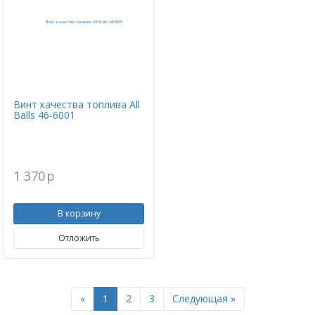
Винт качества топлива All
Balls 46-6001
1 370
p
В корзину
Отложить
Previous
Next
«
1
2
3
Следующая »