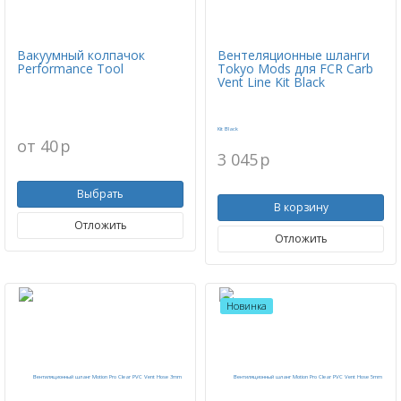
Вакуумный колпачок
Вентеляционные шланги
Performance Tool
Tokyo Mods для FCR Carb
Vent Line Kit Black
от 40
p
3 045
p
Выбрать
В корзину
Отложить
Отложить
Новинка