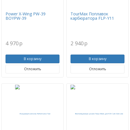
Power X-Wing PW-39
TourMax Поплавок
BOYPW-39
карбюратора FLP-Y11
4 970
p
2 940
p
В корзину
В корзину
Отложить
Отложить