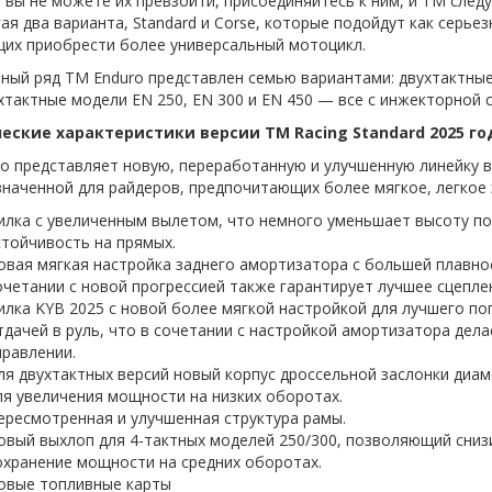
 вы не можете их превзойти, присоединяйтесь к ним, и TM след
ая два варианта, Standard и Corse, которые подойдут как серь
их приобрести более универсальный мотоцикл.
ый ряд TM Enduro представлен семью вариантами: двухтактные 
тактные модели EN 250, EN 300 и EN 450 — все с инжекторной 
еские характеристики версии TM Racing Standard 2025 го
 представляет новую, переработанную и улучшенную линейку ве
наченной для райдеров, предпочитающих более мягкое, легкое 
илка с увеличенным вылетом, что немного уменьшает высоту по 
стойчивость на прямых.
овая мягкая настройка заднего амортизатора с большей плавнос
очетании с новой прогрессией также гарантирует лучшее сцепле
илка KYB 2025 с новой более мягкой настройкой для лучшего по
тдачей в руль, что в сочетании с настройкой амортизатора дел
правлении.
ля двухтактных версий новый корпус дроссельной заслонки диа
ля увеличения мощности на низких оборотах.
ересмотренная и улучшенная структура рамы.
овый выхлоп для 4-тактных моделей 250/300, позволяющий сниз
охранение мощности на средних оборотах.
овые топливные карты