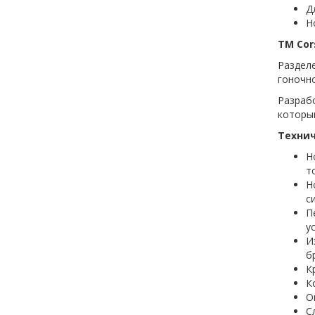
Д
Н
TM Cor
Раздел
гоночно
Разрабо
которы
Технич
Н
т
Н
с
П
у
И
б
К
К
О
С