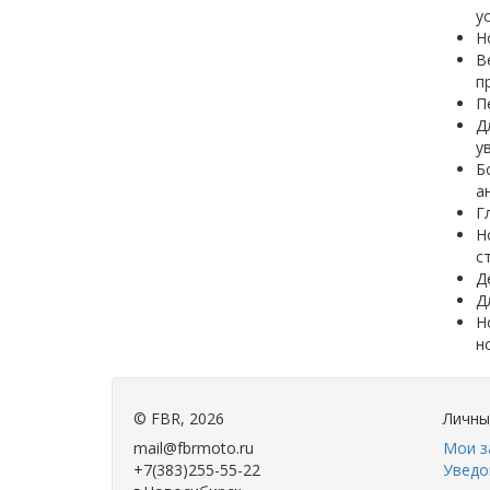
у
Н
В
п
П
Д
у
Б
а
Г
Н
с
Д
Д
Н
н
©
FBR
, 2026
Личны
mail@fbrmoto.ru
Мои з
+7(383)255-55-22
Уведо