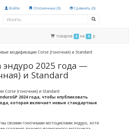
Войти
Отложенные (
0
)
Сравнить (
0
)
товаров
на
p
0
0
овые модификации Corse (гоночная) и Standard
 эндуро 2025 года —
ная) и Standard
 Corse (гоночная) и Standard
duroGP 2024 года, чтобы опубликовать
ода, которая включает новые стандартные
стны своими гоночными мотоциклами эндуро, хотя
идее создания лучшего возможного мотоцикла,