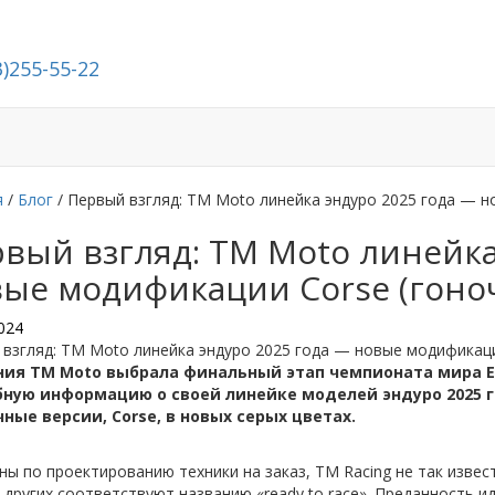
3)255-55-22
й
Стать дилером
О компании
Контакты
я
/
Блог
/ Первый взгляд: TM Moto линейка эндуро 2025 года — н
вый взгляд: TM Moto линейка
ые модификации Corse (гоноч
024
взгляд: TM Moto линейка эндуро 2025 года — новые модификации
ия TM Moto выбрала финальный этап чемпионата мира En
ную информацию о своей линейке моделей эндуро 2025 г
чные версии, Corse, в новых серых цветах.
ы по проектированию техники на заказ, TM Racing не так изве
других соответствуют названию «ready to race». Преданность 