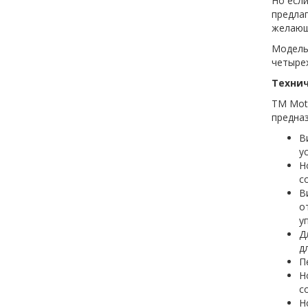
Но если
предлаг
желающ
Модельн
четырех
Технич
TM Moto
предназ
В
у
Н
с
В
о
у
Д
д
П
Н
с
Н