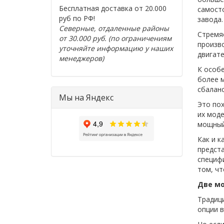
Бесплатная доставка от 20.000
самосто
руб по РФ!
завода.
Северные, отдаленные районы
Стремя
от 30.000 руб. (по ограничениям
произво
уточняйте информацию у наших
двигате
менеджеров)
К особе
более м
сбаланс
Мы на Яндекс
Это пох
их моде
мощный
Как и к
предста
специф
том, чт
Две м
Традиц
опции в