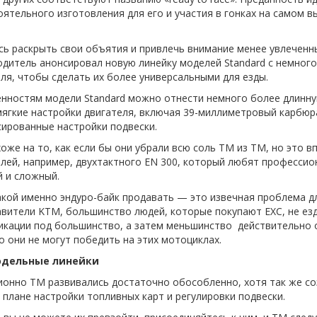
ятельного изготовления для его и участия в гонках на самом 
сь раскрыть свои объятия и привлечь внимание менее увлеченн
дитель анонсировал новую линейку моделей Standard с немног
ля, чтобы сделать их более универсальными для езды.
нностям модели Standard можно отнести немного более длинную
ягкие настройки двигателя, включая 39-миллиметровый карбюра
ированные настройки подвески.
оже на то, как если бы они убрали всю соль ТМ из ТМ, но это
лей, например, двухтактного EN 300, который любят професси
 и сложный.
акой именно эндуро-байк продавать — это извечная проблема д
вители KTM, большинство людей, которые покупают EXC, не езд
икации под большинство, а затем меньшинство действительно о
о они не могут победить на этих мотоциклах.
одельные линейки
ионно TM развивались достаточно обособленно, хотя так же с
 плане настройки топливных карт и регулировки подвески.