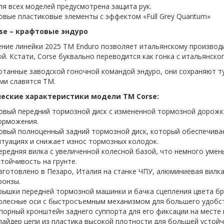
ля всех моделей предусмотрена защита рук.
овые пластиковые элементы с эффектом «Full Grey Quantum»
se – крафтовые эндуро
ение линейки 2025 TM Enduro позволяет итальянскому производ
й. Кстати, Corse буквально переводится как гонка с итальянског
танные заводской гоночной командой эндуро, они сохраняют ту
ми славятся TM.
еские характеристики модели TM Corse:
овый передний тормозной диск с измененной тормозной дорожко
орможения.
овый полноценный задний тормозной диск, который обеспечива
итуациях и снижает износ тормозных колодок.
ередняя вилка с увеличенной колесной базой, что немного умен
стойчивость на грунте.
зготовлено в Пезаро, Италия на станке ЧПУ, алюминиевая вилка
ронзы.
рышки передней тормозной машинки и бачка сцепления цвета бр
олесные оси с быстросъемным механизмом для большего удобст
порный кронштейн заднего суппорта для его фиксации на месте 
лайдер цепи из пластика высокой плотности для большей устой