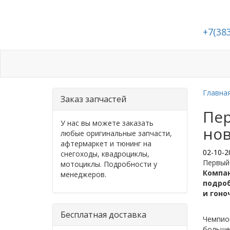
+7(38
Каталог
Статьи
Подбор запчасте
Главна
Заказ запчастей
Пер
У нас вы можете заказать
нов
любые оригинальные запчасти,
афтермаркет и тюнинг на
02-10-2
снегоходы, квадроциклы,
Первый 
мотоциклы. Подробности у
Компан
менеджеров.
подроб
и гоно
Бесплатная доставка
Чемпион
больше 