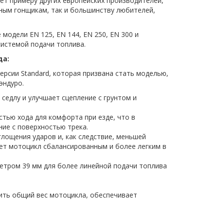
ует примеру других европейских производителей,
езным гонщикам, так и большинству любителей,
модели EN 125, EN 144, EN 250, EN 300 и
системой подачи топлива.
да:
рсии Standard, которая призвана стать моделью,
эндуро.
седлу и улучшает сцепление с грунтом и
тью хода для комфорта при езде, что в
ние с поверхностью трека.
глощения ударов и, как следствие, меньшей
ает мотоцикл сбалансированным и более легким в
метром 39 мм для более линейной подачи топлива
ить общий вес мотоцикла, обеспечивает