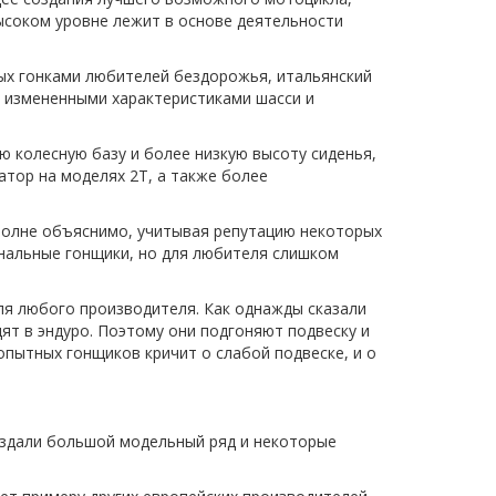
высоком уровне лежит в основе деятельности
ых гонками любителей бездорожья, итальянский
о измененными характеристиками шасси и
 колесную базу и более низкую высоту сиденья,
тор на моделях 2T, а также более
 вполне объяснимо, учитывая репутацию некоторых
ональные гонщики, но для любителя слишком
ля любого производителя. Как однажды сказали
ят в эндуро. Поэтому они подгоняют подвеску и
пытных гонщиков кричит о слабой подвеске, и о
оздали большой модельный ряд и некоторые