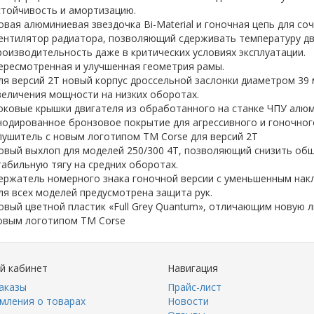
стойчивость и амортизацию.
овая алюминиевая звездочка Bi-Material и гоночная цепь для со
ентилятор радиатора, позволяющий сдерживать температуру дв
роизводительность даже в критических условиях эксплуатации.
ересмотренная и улучшенная геометрия рамы.
ля версий 2T новый корпус дроссельной заслонки диаметром 39 
величения мощности на низких оборотах.
оковые крышки двигателя из обработанного на станке ЧПУ алю
нодированное бронзовое покрытие для агрессивного и гоночног
лушитель с новым логотипом TM Corse для версий 2T
овый выхлоп для моделей 250/300 4T, позволяющий снизить общ
табильную тягу на средних оборотах.
ержатель номерного знака гоночной версии с уменьшенным нак
ля всех моделей предусмотрена защита рук.
овый цветной пластик «Full Grey Quantum», отличающим новую л
овым логотипом TM Corse
й кабинет
Навигация
аказы
Прайс-лист
мления о товарах
Новости