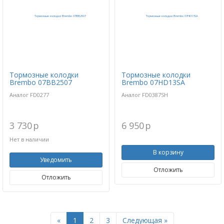
Тормозные колодки
Тормозные колодки
Brembo 07BB2507
Brembo 07HD13SA
Аналог FD0277
Аналог FD0387SH
3 730
p
6 950
p
Нет в наличии
В корзину
Уведомить
Отложить
Отложить
Previous
Next
«
1
2
3
Следующая »