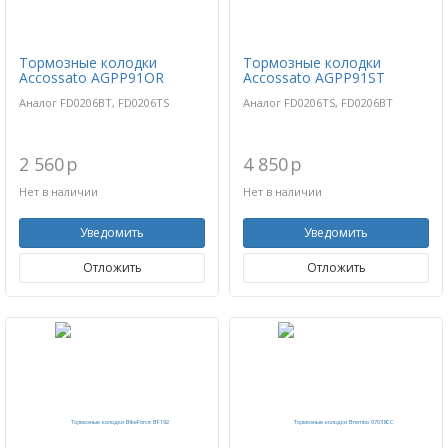
Тормозные колодки
Тормозные колодки
Accossato AGPP91OR
Accossato AGPP91ST
Аналог FD0206BT, FD0206TS
Аналог FD0206TS, FD0206BT
2 560
p
4 850
p
Нет в наличии
Нет в наличии
Уведомить
Уведомить
Отложить
Отложить