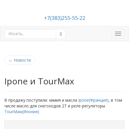
+7(383)255-55-22
Toggl
navig
←
Новости
Ipone и TourMax
В продажу поступили: химия и масла
Ipone(Франция)
, в том
числе масло для снегоходов 2Т и реле-регуляторы
TourMaw(Япония)