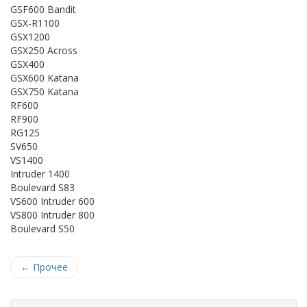
GSF600 Bandit
GSX-R1100
GSX1200
GSX250 Across
GSX400
GSX600 Katana
GSX750 Katana
RF600
RF900
RG125
SV650
VS1400
Intruder 1400
Boulevard S83
VS600 Intruder 600
VS800 Intruder 800
Boulevard S50
←
Прочее