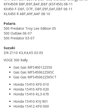
KFX450R B8F,B9F,BAF,BBF (KSF450) 08-11
KX450 F-D6F, D7F, D8F,E9F,EAF,EBF 06-11
KLX450 R A8F,A9F,AAF 08-10
Polaris
500 Predator Troy Lee Edition 05
500 Outlaw 06-07
500 Predator 03-07
Suzuki
DR-Z110 K3,K4,K5 03-05
VOGE 300 Rally
Gas Gas MFS400122550
Gas Gas MFS450622565C
Gas Gas MFS450622565CT
Honda 15410-KF0-010
Honda 15410-KF0-020
Honda 15410-KL3-670
Honda 15410-KYJ-901
Honda 15412-KF0-000