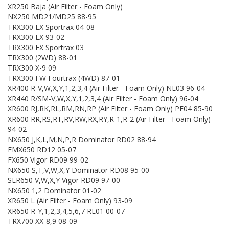
XR250 Baja (Air Filter - Foam Only)
NX250 MD21/MD25 88-95
TRX300 EX Sportrax 04-08
TRX300 EX 93-02
TRX300 EX Sportrax 03
TRX300 (2WD) 88-01
TRX300 X-9 09
TRX300 FW Fourtrax (4WD) 87-01
XR400 R-V,W,X,Y,1,2,3,4 (Air Filter - Foam Only) NE03 96-04
XR440 R/SM-V,W,X,Y,1,2,3,4 (Air Filter - Foam Only) 96-04
XR600 RJ,RK,RL,RM,RN,RP (Air Filter - Foam Only) PE04 85-90
XR600 RR,RS,RT,RV,RW,RX,RY,R-1,R-2 (Air Filter - Foam Only)
94-02
NX650 J,K,L,M,N,P,R Dominator RD02 88-94
FMX650 RD12 05-07
FX650 Vigor RD09 99-02
NX650 S,T,V,W,X,Y Dominator RD08 95-00
SLR650 V,W,X,Y Vigor RD09 97-00
NX650 1,2 Dominator 01-02
XR650 L (Air Filter - Foam Only) 93-09
XR650 R-Y,1,2,3,4,5,6,7 RE01 00-07
TRX700 XX-8,9 08-09