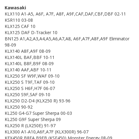
Kawasaki
KLX110 A1-A5, A6F, A7F, A8F, A9F,CAF,DAF,CBF,DBF 02-11
KSR110 03-08
KLX125 CAF 10
KLX125 DAF D-Tracker 10
BN125 A1,A2,A3,A4,A5,A6,A7,A8, A6F,A7F,A8F,A9F Eliminator
98-09
KLX140 A8F,A9F 08-09
KLX140L BAF,BBF 10-11
KLX140L B8F,B9F 08-09
KLX140 AAF,ABF 10-11
KLX250 SF W9F,WAF 09-10
KLX250 S T9F,TAF 09-10
KLX250 S H6F,H7F 06-07
KLX250 S9F,SAF 09-10
KLX250 D2-D4 (KLX250 R) 93-96
KLX250 90-92
KL250 G4-G7 Super Sherpa 00-03
KL250 G9F Super Sherpa 09
KLX250 R (LX250E) 91-97
KLX300 A1-A10,A6F,A7F (KLX300R) 96-07
KFX450R B8FA,B9FB (KSF450) Monster Energy 08-09