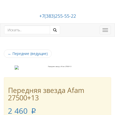
+7(383)255-55-22
Toggl
navig
←
Передние (ведущие)
Передняя звезда Afam
27500+13
2 460
p