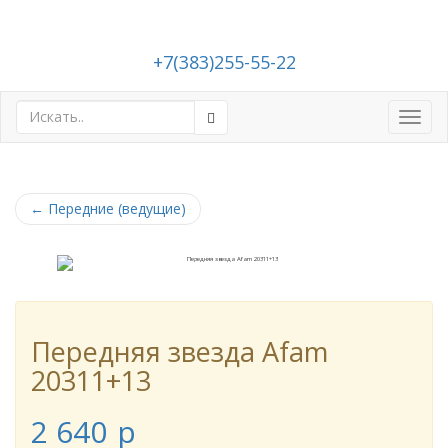
+7(383)255-55-22
Toggl
navig
←
Передние (ведущие)
Передняя звезда Afam
20311+13
2 640
p